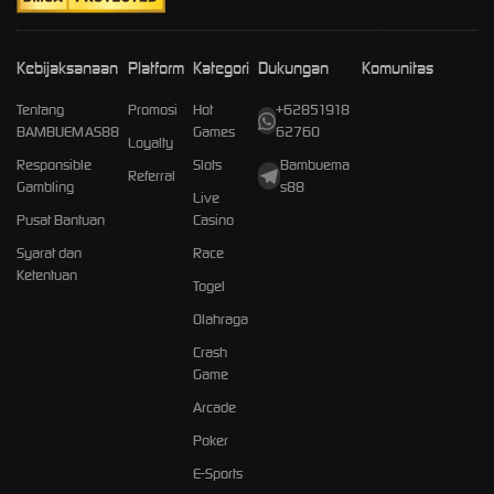
Kebijaksanaan
Platform
Kategori
Dukungan
Komunitas
Tentang
Promosi
Hot
+62851918
BAMBUEMAS88
Games
62760
Loyalty
Responsible
Slots
Bambuema
Referral
Gambling
s88
Live
Pusat Bantuan
Casino
Syarat dan
Race
Ketentuan
Togel
Olahraga
Crash
Game
Arcade
Poker
E-Sports