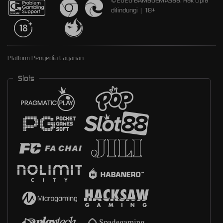
©2026 BAMBUEMAS88. Hak cipta
dilindungi | 18+
Platform Penyedia Layanan
Slots