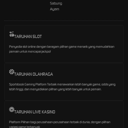
Sabung
Ayam
TARUHAN SLOT
Penyedia slot online dengan beragam pilihan game menarik yang memudahkan
pemain untuk mencapai jackpot
TARUHAN OLAHRAGA
Sportsbook Gaming Platform Terbaik menawarkan lebih banyak game, odds yang
lebih tinggi, dan menyediakan pilihan yang lebih banyak untuk pemain.
TARUHAN LIVE KASINO
Platform Pilihan bagi perusahaan-perusahaan terbaik di dunia, dengan pilihan
variasi game terbanyak