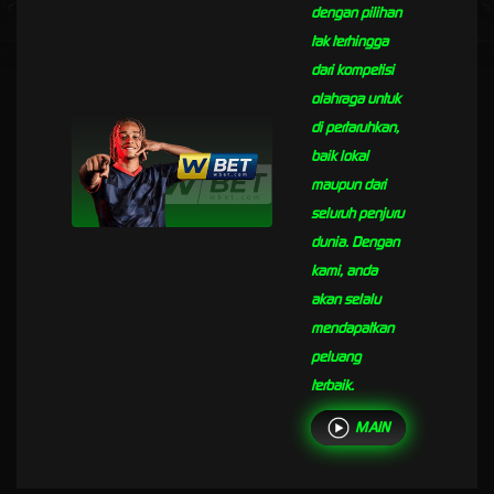
dengan pilihan
tak terhingga
dari kompetisi
olahraga untuk
di pertaruhkan,
baik lokal
maupun dari
seluruh penjuru
dunia. Dengan
kami, anda
akan selalu
mendapatkan
peluang
terbaik.
MAIN