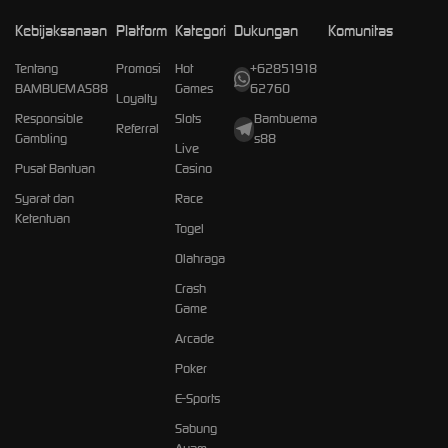
Kebijaksanaan
Platform
Kategori
Dukungan
Komunitas
Tentang
Promosi
Hot
+62851918
BAMBUEMAS88
Games
62760
Loyalty
Responsible
Slots
Bambuema
Referral
Gambling
s88
Live
Pusat Bantuan
Casino
Syarat dan
Race
Ketentuan
Togel
Olahraga
Crash
Game
Arcade
Poker
E-Sports
Sabung