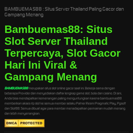
BAMBUEMAS88 : Situs Server Thailand Paling Gacor dan
Gampang Menang
Bambuemas88: Situs
Slot Server Thailand
Terpercaya, Slot Gacor
Hari Ini Viral &
Gampang Menang
BAMBUEMAS88
merupakan situs slot online gacor saat ini. Bekerja sama dengan
beberapa Provider dan menyediakan daftar lengkap game slot, bola dan casino. Di sini,
Anda bisa mendapatkan kemenangan paling menguntungkan karena bambuemas88
memberikan akses rtp slot ke semua member selaku Patner Resmi Pragmatic Play, Pgsoft
dan Slot88. Semua dibuat agar para member menadapatkan permainan mudah menang
dan lebih menyenangkan.