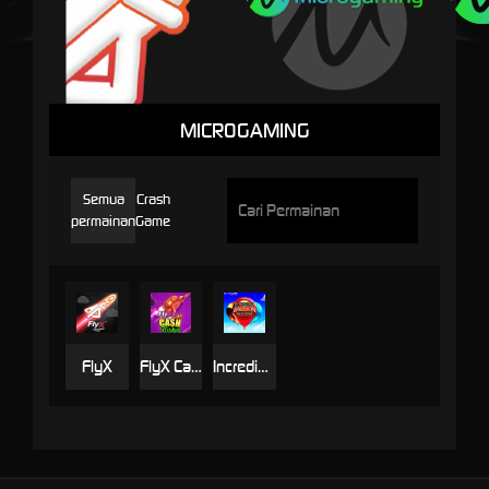
MICROGAMING
Semua
Crash
permainan
Game
FlyX
FlyX Cash Turbo
Incredible Balloon Machine