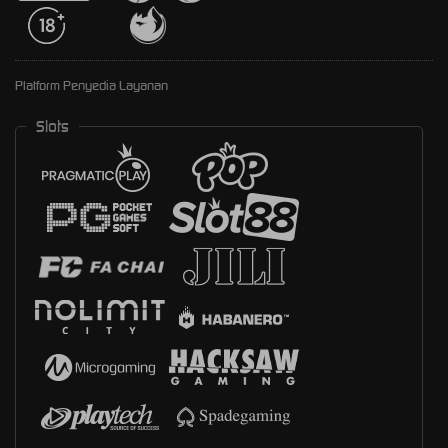
Platform Penyedia Layanan
Slots