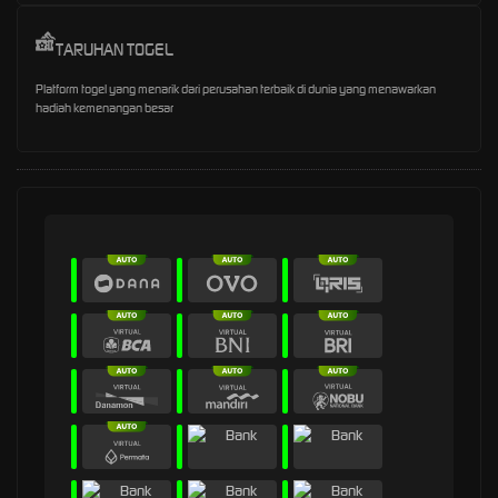
TARUHAN TOGEL
Platform togel yang menarik dari perusahan terbaik di dunia yang menawarkan
hadiah kemenangan besar