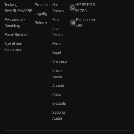
Tentang
Promosi
Hot
+62851918
BAMBUEMAS88
Games
62760
Loyalty
Responsible
Slots
Bambuema
Referral
Gambling
s88
Live
Pusat Bantuan
Casino
Syarat dan
Race
Ketentuan
Togel
Olahraga
Crash
Game
Arcade
Poker
E-Sports
Sabung
Ayam