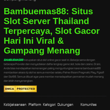
Bambuemas88: Situs
Slot Server Thailand
Terpercaya, Slot Gacor
Hari Ini Viral &
Gampang Menang
BAMBUEMAS88
merupakan situs slot online gacor saat ini. Bekerja sama dengan
beberapa Provider dan menyediakan daftar lengkap game slot, bola dan casino. Di sini,
Anda bisa mendapatkan kemenangan paling menguntungkan karena bambuemas88
memberikan akses rtp slot ke semua member selaku Patner Resmi Pragmatic Play, Pgsoft
dan Slot88. Semua dibuat agar para member menadapatkan permainan mudah menang
dan lebih menyenangkan.
Kebijaksanaan
Platform
Kategori
Dukungan
Komunitas