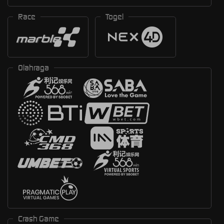
Race
Togel
Olahraga
Crash Game