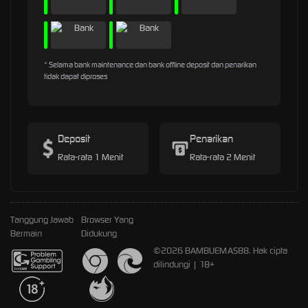
* Selama bank maintenance dan bank offline deposit dan penarikan
tidak dapat diproses
Deposit
Penarikan
Rata-rata 1 Menit
Rata-rata 2 Menit
Tanggung Jawab
Browser Yang
Bermain
Didukung
©2026 BAMBUEMAS88. Hak cipta
dilindungi | 18+