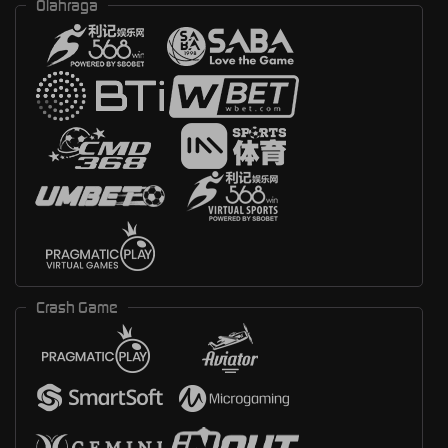
Olahraga
Crash Game