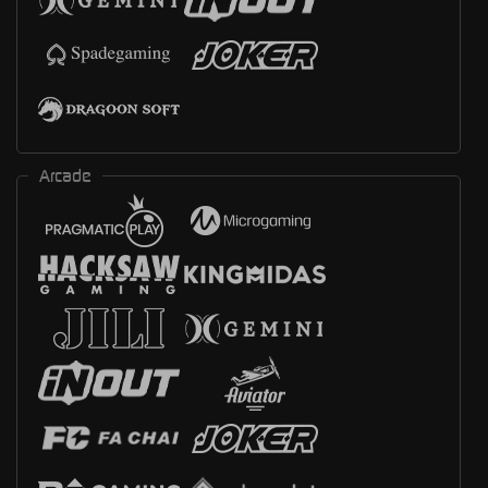
Arcade