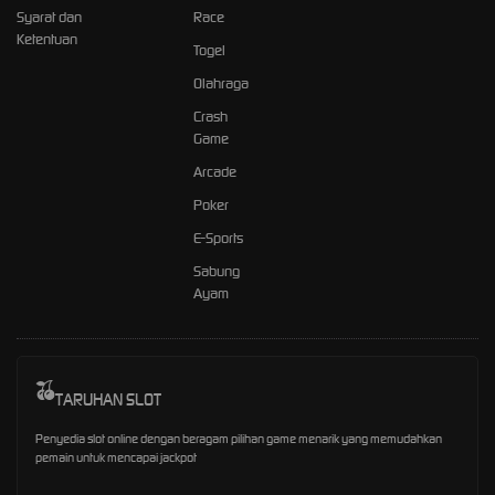
Syarat dan
Race
Ketentuan
Togel
Olahraga
Crash
Game
Arcade
Poker
E-Sports
Sabung
Ayam
TARUHAN SLOT
Penyedia slot online dengan beragam pilihan game menarik yang memudahkan
pemain untuk mencapai jackpot