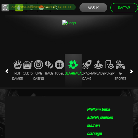
MASUK
DAFTAR
ori****da Berhasil Withdraw IDR 8.408.00
HOT
SLOTS
LIVE
RACE
TOGEL
OLAHRAGA
CRASH
ARCADE
POKER
E-
SABUN
GAMES
CASINO
GAME
SPORTS
AYAM
Platform Saba
adalah platform
taruhan
olahraga