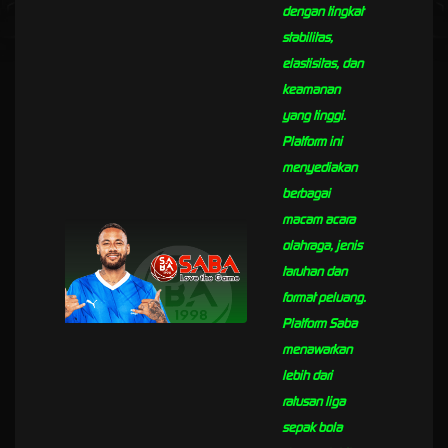
dengan tingkat
stabilitas,
elastisitas, dan
keamanan
yang tinggi.
Platform ini
menyediakan
berbagai
macam acara
olahraga, jenis
taruhan dan
format peluang.
Platform Saba
menawarkan
lebih dari
ratusan liga
sepak bola