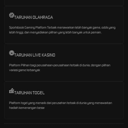
TARUHAN OLAHRAGA
Sportsbook Gaming Platform Terbaik menawarkan lebih banyak game, odds yang
lebih tinggi, dan menyediakan pilihan yang lebih banyak untuk pemain.
TARUHAN LIVE KASINO
Platform Pilihan bagi perusahaan-perusahaan terbaik di dunia, dengan pilihan
variasi game terbanyak
TARUHAN TOGEL
Platform togel yang menarik dari perusahan terbaik di dunia yang menawarkan
hadiah kemenangan besar