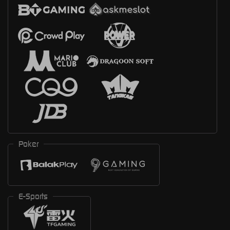
Poker
E-Sports