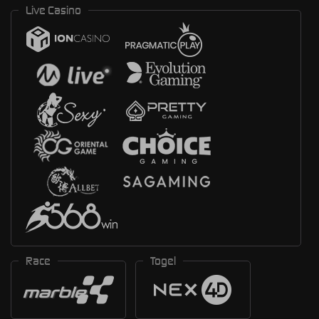
Live Casino
Race
Togel